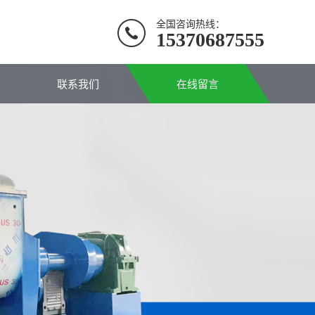
全国咨询热线：
15370687555
联系我们
在线留言