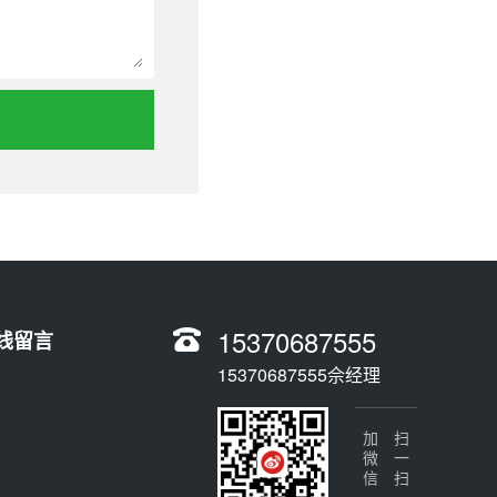
15370687555
线留言
15370687555佘经理
加微信
扫一扫