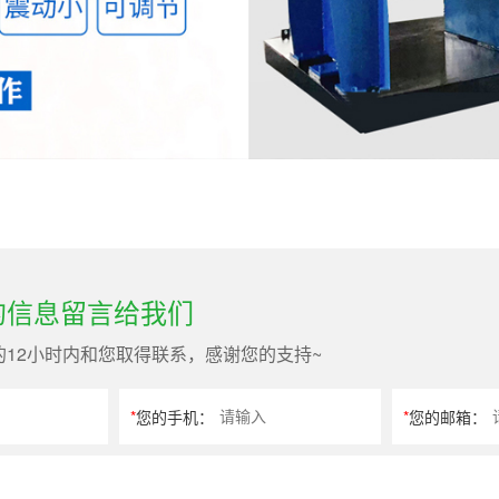
的信息留言给我们
12小时内和您取得联系，感谢您的支持~
*
您的手机：
*
您的邮箱：