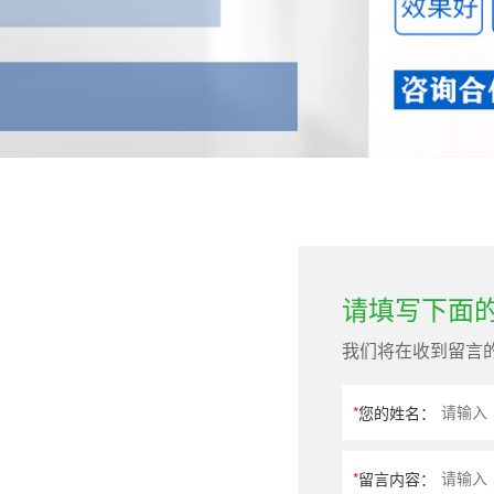
请填写下面
我们将在收到留言的
*
您的姓名：
*
留言内容：